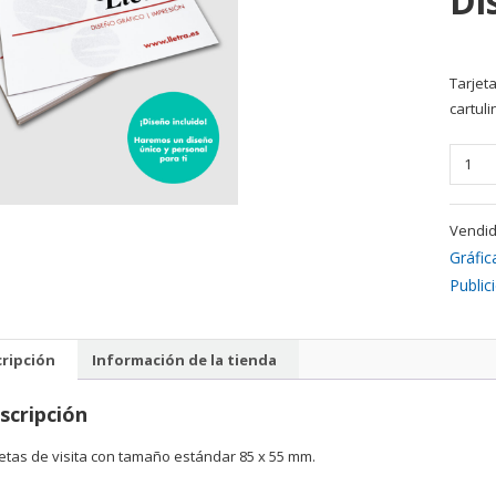
Di
Tarjet
cartul
Tarjet
de
visita
Vendid
con
diseño
Gráfic
incluid
Public
cantid
ripción
Información de la tienda
scripción
etas de visita con tamaño estándar 85 x 55 mm.