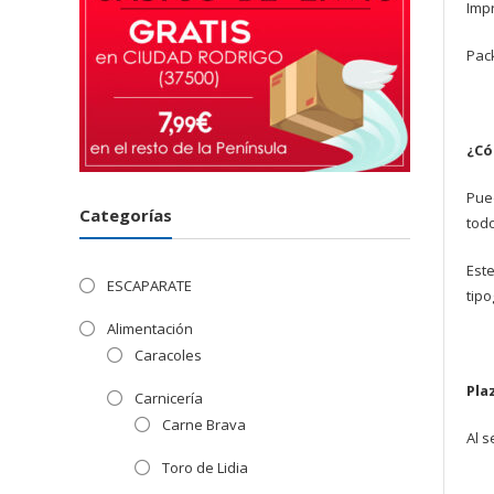
Impr
Pac
¿Có
Pue
Categorías
todo
Este
ESCAPARATE
tipo
Alimentación
Caracoles
Pla
Carnicería
Carne Brava
Al s
Toro de Lidia