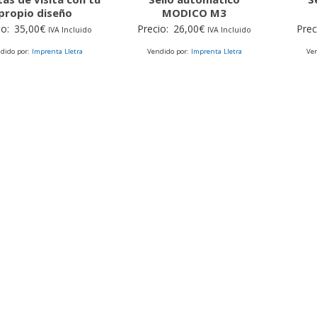
propio diseño
MODICO M3
io:
35,00
€
Precio:
26,00
€
Prec
IVA Incluido
IVA Incluido
dido por:
Imprenta Lletra
Vendido por:
Imprenta Lletra
Ve