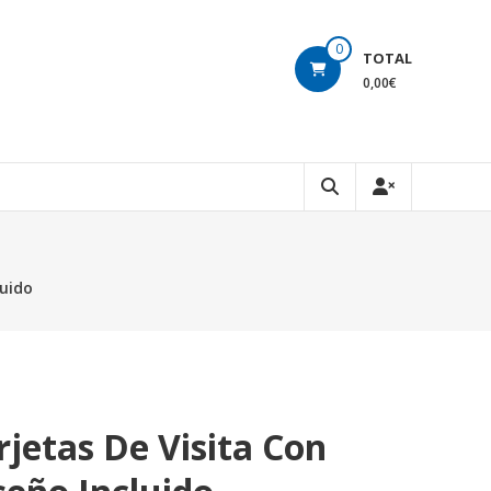
0
TOTAL
0,00€
luido
rjetas De Visita Con