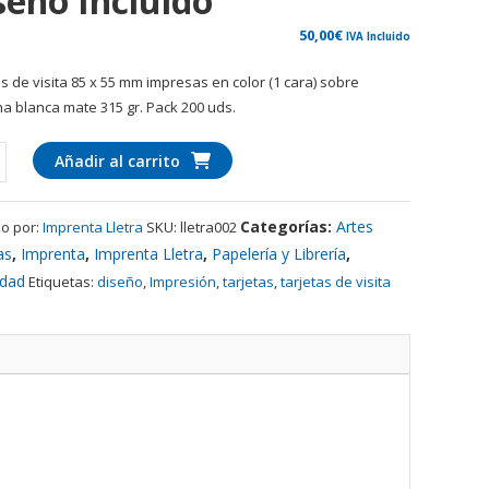
seño Incluido
50,00
€
IVA Incluido
as de visita 85 x 55 mm impresas en color (1 cara) sobre
ina blanca mate 315 gr. Pack 200 uds.
as
Añadir al carrito
Categorías:
Artes
o por:
Imprenta Lletra
SKU:
lletra002
as
,
Imprenta
,
Imprenta Lletra
,
Papelería y Librería
,
o
idad
Etiquetas:
diseño
,
Impresión
,
tarjetas
,
tarjetas de visita
ad