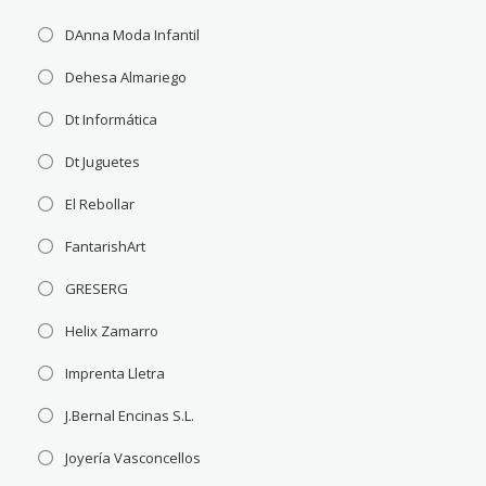
DAnna Moda Infantil
Dehesa Almariego
Dt Informática
Dt Juguetes
El Rebollar
FantarishArt
GRESERG
Helix Zamarro
Imprenta Lletra
J.Bernal Encinas S.L.
Joyería Vasconcellos