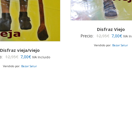
Disfraz Viejo
El
El
Precio:
12,95
€
7,00
€
IVA I
precio
preci
Vendido por:
Bazar Satur
Disfraz vieja/viejo
original
actua
El
El
o:
12,95
€
7,00
€
era:
es:
IVA Incluido
precio
precio
12,95€.
7,00€
Vendido por:
Bazar Satur
original
actual
era:
es:
12,95€.
7,00€.