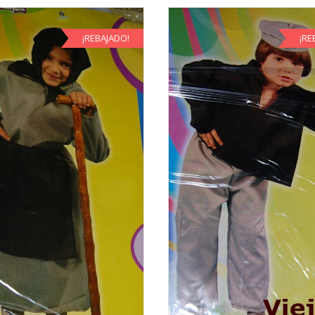
¡REBAJADO!
¡RE