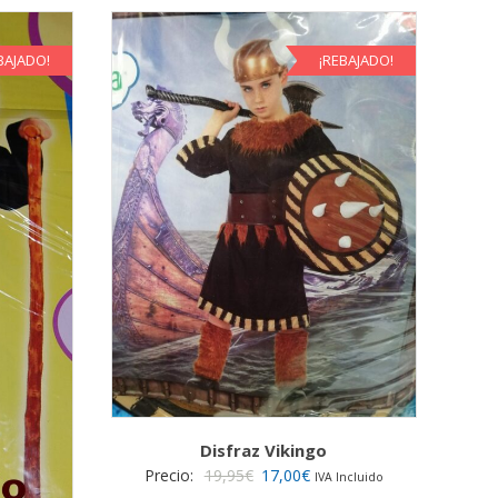
BAJADO!
¡REBAJADO!
Disfraz Vikingo
El
El
Precio:
19,95
€
17,00
€
IVA Incluido