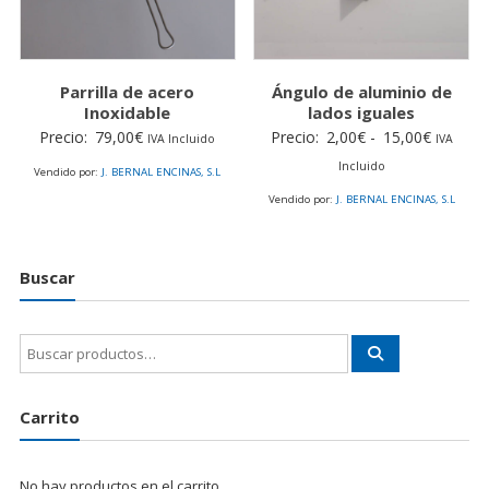
Parrilla de acero
Ángulo de aluminio de
Inoxidable
lados iguales
Rango
Precio:
79,00
€
Precio:
2,00
€
-
15,00
€
IVA Incluido
IVA
de
Incluido
Vendido por:
J. BERNAL ENCINAS, S.L
precios:
Vendido por:
J. BERNAL ENCINAS, S.L
desde
2,00€
hasta
Buscar
15,00€
Buscar
por:
Carrito
No hay productos en el carrito.