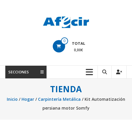
Saltar
contenido
Tiendas
0
TOTAL
online
0,00€
de
Ciudad
SECCIONES
Rodrigo
TIENDA
El
marketplace
Inicio
/
Hogar
/
Carpintería Metálica
/ Kit Automatización
de
persiana motor Somfy
los
productos
mirobrigenses