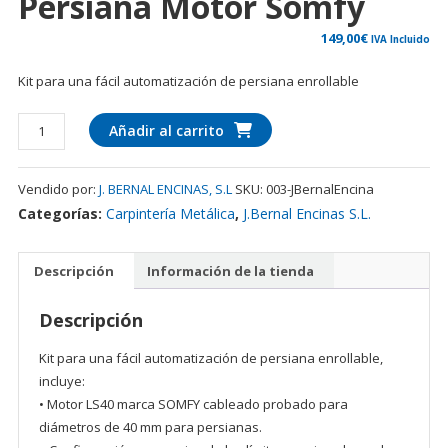
Persiana Motor Somfy
149,00
€
IVA Incluido
Kit para una fácil automatización de persiana enrollable
Kit
Añadir al carrito
Automatización
persiana
Vendido por:
J. BERNAL ENCINAS, S.L
SKU:
003-JBernalEncina
motor
Categorías:
Carpintería Metálica
,
J.Bernal Encinas S.L.
Somfy
cantidad
Descripción
Información de la tienda
Descripción
Kit para una fácil automatización de persiana enrollable,
incluye:
• Motor LS40 marca SOMFY cableado probado para
diámetros de 40 mm para persianas.