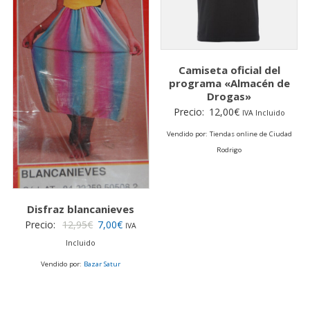
Camiseta oficial del
programa «Almacén de
Drogas»
Precio:
12,00
€
IVA Incluido
Vendido por: Tiendas online de Ciudad
Rodrigo
Disfraz blancanieves
El
El
Precio:
12,95
€
7,00
€
IVA
precio
precio
Incluido
original
actual
Vendido por:
Bazar Satur
era:
es:
12,95€.
7,00€.