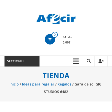
Saltar
contenido
Tiendas
0
TOTAL
online
0,00€
de
Ciudad
SECCIONES
Rodrigo
TIENDA
El
marketplace
Inicio
/
Ideas para regalar
/
Regalos
/ Gafa de sol GIGI
de
STUDIOS 6482
los
productos
mirobrigenses