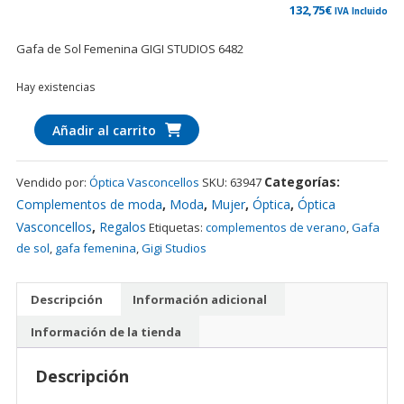
132,75
€
IVA Incluido
Gafa de Sol Femenina GIGI STUDIOS 6482
Hay existencias
Gafa
Añadir al carrito
de
sol
Categorías:
Vendido por:
Óptica Vasconcellos
SKU:
63947
GIGI
Complementos de moda
,
Moda
,
Mujer
,
Óptica
,
Óptica
STUDIOS
Vasconcellos
,
Regalos
6482
Etiquetas:
complementos de verano
,
Gafa
cantidad
de sol
,
gafa femenina
,
Gigi Studios
Descripción
Información adicional
Información de la tienda
Descripción