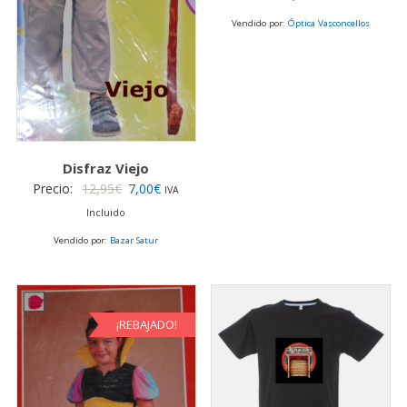
Vendido por:
Óptica Vasconcellos
Disfraz Viejo
El
El
Precio:
12,95
€
7,00
€
IVA
precio
precio
Incluido
original
actual
Vendido por:
Bazar Satur
era:
es:
12,95€.
7,00€.
¡REBAJADO!