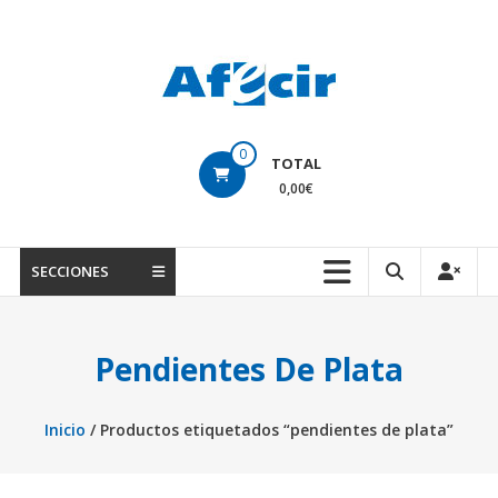
Saltar
contenido
Tiendas
0
TOTAL
online
0,00€
de
Ciudad
SECCIONES
Rodrigo
El
Pendientes De Plata
marketplace
de
los
Inicio
/ Productos etiquetados “pendientes de plata”
productos
mirobrigenses