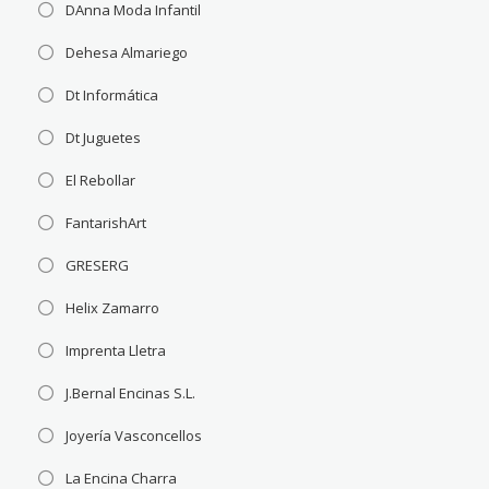
DAnna Moda Infantil
Dehesa Almariego
Dt Informática
Dt Juguetes
El Rebollar
FantarishArt
GRESERG
Helix Zamarro
Imprenta Lletra
J.Bernal Encinas S.L.
Joyería Vasconcellos
La Encina Charra