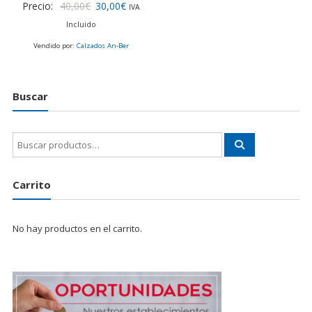
El
El
Precio:
40,00
€
30,00
€
IVA
precio
precio
Incluido
original
actual
Vendido por:
Calzados An-Ber
era:
es:
40,00€.
30,00€.
Buscar
Buscar
por:
Carrito
No hay productos en el carrito.