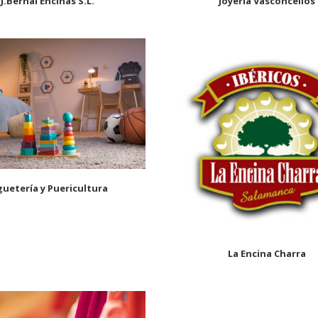
J.Bernal Encinas S.L.
Joyería Vasconcellos
guetería y Puericultura
La Encina Charra